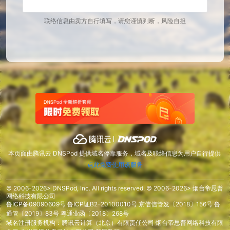
联络信息由卖方自行填写，请您谨慎判断，风险自担
本页面由腾讯云 DNSPod 提供域名停靠服务，域名及联络信息为用户自行提供
点此免费使用该服务
© 2006-2026> DNSPod, Inc. All rights reserved. © 2006-2026> 烟台帝思普
网络科技有限公司
鲁ICP备09090609号
鲁ICP证B2-20100010号
京信信管发〔2018〕156号
鲁
通管〔2019〕83号
粤通业函〔2018〕268号
域名注册服务机构：腾讯云计算（北京）有限责任公司 烟台帝思普网络科技有限